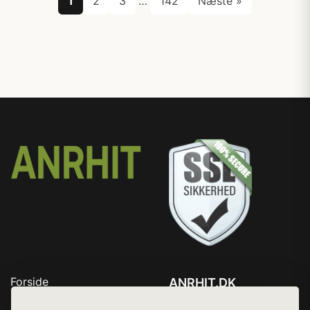
1
2
3
…
142
Næste »
Forside
ANRHIT.DK
Produkter
Tlf. 78768672