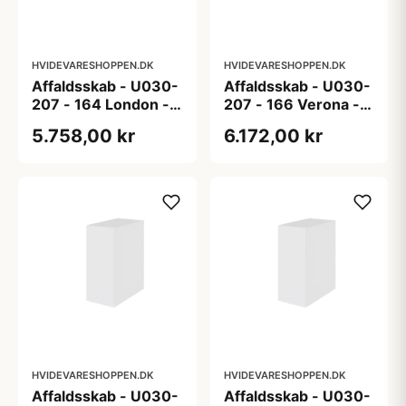
HVIDEVARESHOPPEN.DK
HVIDEVARESHOPPEN.DK
Affaldsskab - U030-
Affaldsskab - U030-
207 - 164 London -
207 - 166 Verona -
Laminat m/ 2mm
Laminat m/ massiv
5.758,00 kr
6.172,00 kr
trækant
trækant, grebsfri
HVIDEVARESHOPPEN.DK
HVIDEVARESHOPPEN.DK
Affaldsskab - U030-
Affaldsskab - U030-