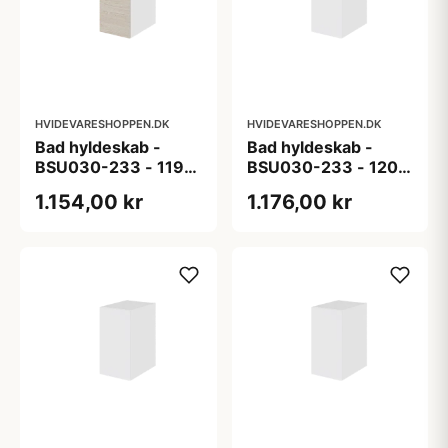
HVIDEVARESHOPPEN.DK
HVIDEVARESHOPPEN.DK
Bad hyldeskab -
Bad hyldeskab -
BSU030-233 - 119
BSU030-233 - 120
Wien - Lystonet eg
Cibo Verde (grøn) -
1.154,00 kr
1.176,00 kr
melamin
Super mat lakeret
folie