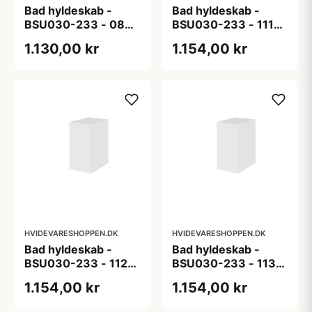
Bad hyldeskab -
Bad hyldeskab -
BSU030-233 - 08
BSU030-233 - 111
Roma - Hvid folie
Lys eg - Melamin, lys
1.130,00 kr
1.154,00 kr
eg
HVIDEVARESHOPPEN.DK
HVIDEVARESHOPPEN.DK
Bad hyldeskab -
Bad hyldeskab -
BSU030-233 - 112
BSU030-233 - 113
Røget Eg - Melamin,
Sort Eg - Melamin,
1.154,00 kr
1.154,00 kr
røget eg
sort eg