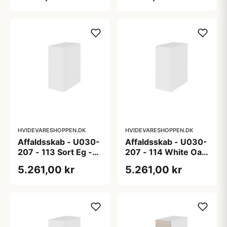
HVIDEVARESHOPPEN.DK
HVIDEVARESHOPPEN.DK
Affaldsskab - U030-
Affaldsskab - U030-
207 - 113 Sort Eg -
207 - 114 White Oak
Melamin, sort eg
Line - Hvid m/eg
5.261,00 kr
5.261,00 kr
ABS-kant