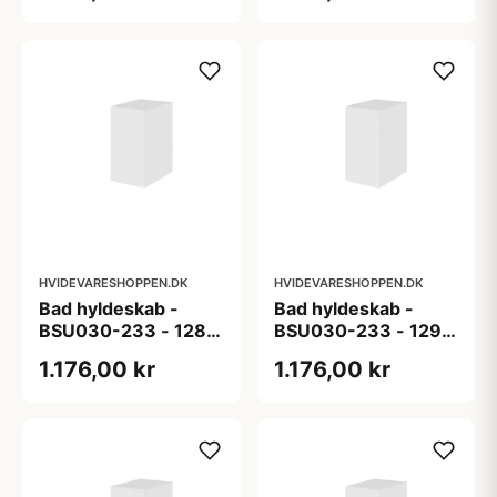
lakeret folie
folie
HVIDEVARESHOPPEN.DK
HVIDEVARESHOPPEN.DK
Bad hyldeskab -
Bad hyldeskab -
BSU030-233 - 128
BSU030-233 - 129
Cibo Grigio (grå) -
Cibo Bianco (hvid) -
1.176,00 kr
1.176,00 kr
Super mat lakeret
Super mat lakeret
folie
folie