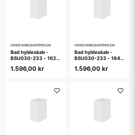
HVIDEVARESHOPPEN.DK
HVIDEVARESHOPPEN.DK
Bad hyldeskab -
Bad hyldeskab -
BSU030-233 - 162
BSU030-233 - 164
Liverpool - Laminat
London - Laminat m/
1.596,00 kr
1.596,00 kr
m/ 1mm ABS kant
2mm trækant