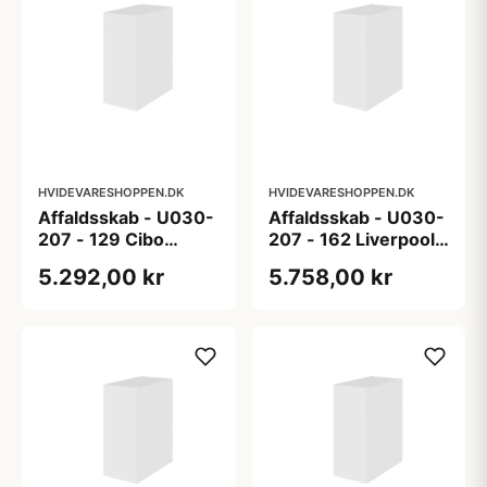
HVIDEVARESHOPPEN.DK
HVIDEVARESHOPPEN.DK
Affaldsskab - U030-
Affaldsskab - U030-
207 - 129 Cibo
207 - 162 Liverpool -
Bianco (hvid) -
Laminat m/ 1mm ABS
5.292,00 kr
5.758,00 kr
Super mat lakeret
kant
folie