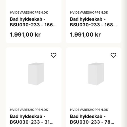
HVIDEVARESHOPPEN.DK
HVIDEVARESHOPPEN.DK
Bad hyldeskab -
Bad hyldeskab -
BSU030-233 - 166
BSU030-233 - 168
Verona - Laminat m/
Firenze - Laminat m/
1.991,00 kr
1.991,00 kr
massiv trækant,
massiv trækant,
grebsfri
grebsfri
HVIDEVARESHOPPEN.DK
HVIDEVARESHOPPEN.DK
Bad hyldeskab -
Bad hyldeskab -
BSU030-233 - 31
BSU030-233 - 78