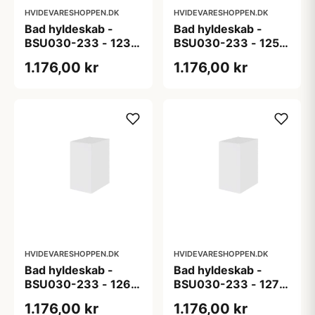
HVIDEVARESHOPPEN.DK
HVIDEVARESHOPPEN.DK
Bad hyldeskab -
Bad hyldeskab -
BSU030-233 - 123
BSU030-233 - 125
Cibo Sabbia (lys
Cibo Cielo (lys blå) -
1.176,00 kr
1.176,00 kr
sand) - Super mat
Super mat lakeret
lakeret folie
folie
HVIDEVARESHOPPEN.DK
HVIDEVARESHOPPEN.DK
Bad hyldeskab -
Bad hyldeskab -
BSU030-233 - 126
BSU030-233 - 127
Cibo Latte (mørk
Cibo Nero (sort) -
1.176,00 kr
1.176,00 kr
beige) - Super mat
Super mat lakeret