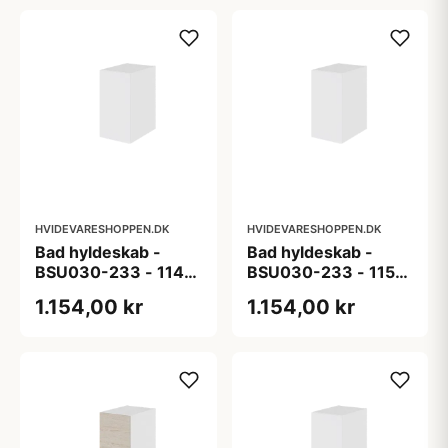
HVIDEVARESHOPPEN.DK
HVIDEVARESHOPPEN.DK
Bad hyldeskab -
Bad hyldeskab -
BSU030-233 - 114
BSU030-233 - 115
White Oak Line -
White Black Line -
1.154,00 kr
1.154,00 kr
Hvid m/eg ABS-kant
Hvid m/sort ABS-
kant