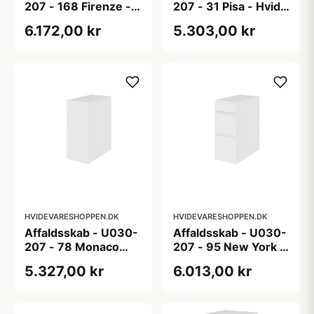
207 - 168 Firenze -
207 - 31 Pisa - Hvid
Laminat m/ massiv
folie, fyldningslåge
6.172,00 kr
5.303,00 kr
trækant, grebsfri
HVIDEVARESHOPPEN.DK
HVIDEVARESHOPPEN.DK
Affaldsskab - U030-
Affaldsskab - U030-
207 - 78 Monaco
207 - 95 New York -
grebsfri - Hvid folie,
Hvidmalet, grebsfri
5.327,00 kr
6.013,00 kr
grebsfri