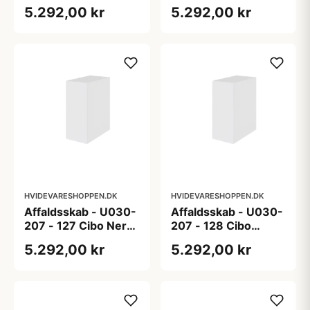
(lys blå) - Super mat
(mørk beige) - Super
5.292,00 kr
5.292,00 kr
lakeret folie
mat lakeret folie
HVIDEVARESHOPPEN.DK
HVIDEVARESHOPPEN.DK
Affaldsskab - U030-
Affaldsskab - U030-
207 - 127 Cibo Nero
207 - 128 Cibo
(sort) - Super mat
Grigio (grå) - Super
5.292,00 kr
5.292,00 kr
lakeret folie
mat lakeret folie