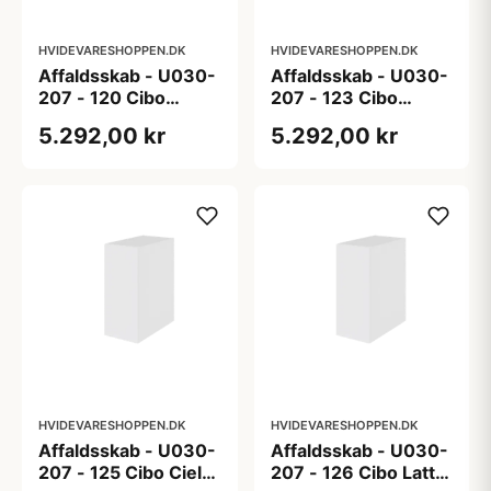
HVIDEVARESHOPPEN.DK
HVIDEVARESHOPPEN.DK
Affaldsskab - U030-
Affaldsskab - U030-
207 - 120 Cibo
207 - 123 Cibo
Verde (grøn) - Super
Sabbia (lys sand) -
5.292,00 kr
5.292,00 kr
mat lakeret folie
Super mat lakeret
folie
HVIDEVARESHOPPEN.DK
HVIDEVARESHOPPEN.DK
Affaldsskab - U030-
Affaldsskab - U030-
207 - 125 Cibo Cielo
207 - 126 Cibo Latte