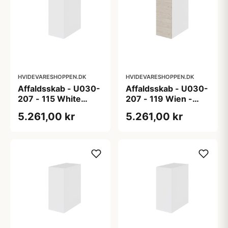
HVIDEVARESHOPPEN.DK
HVIDEVARESHOPPEN.DK
Affaldsskab - U030-
Affaldsskab - U030-
207 - 115 White
207 - 119 Wien -
Black Line - Hvid
Lystonet eg melamin
5.261,00 kr
5.261,00 kr
m/sort ABS-kant