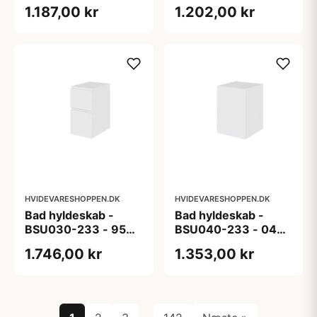
Pisa - Hvid folie,
Monaco grebsfri -
1.187,00 kr
1.202,00 kr
fyldningslåge
Hvid folie, grebsfri
HVIDEVARESHOPPEN.DK
HVIDEVARESHOPPEN.DK
Bad hyldeskab -
Bad hyldeskab -
BSU030-233 - 95
BSU040-233 - 04
New York -
Venedig - Hvidmalet
1.746,00 kr
1.353,00 kr
Hvidmalet, grebsfri