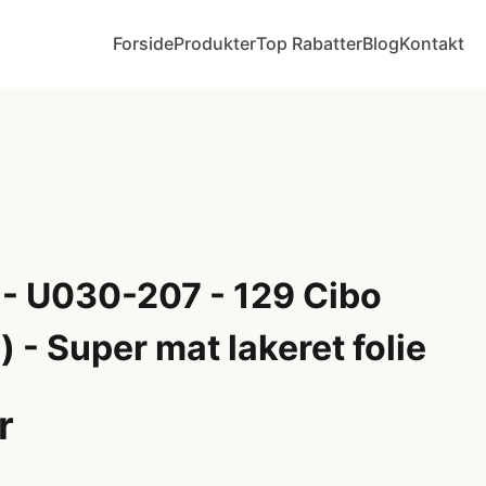
Forside
Produkter
Top Rabatter
Blog
Kontakt
 - U030-207 - 129 Cibo
) - Super mat lakeret folie
r