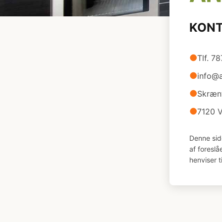
KON
●
Tlf. 7
●
info@a
●
Skræn
●
7120 V
Denne sid
af foresl
henviser t