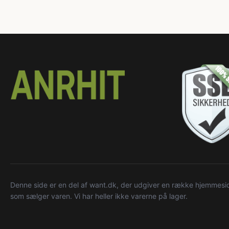
Denne side er en del af want.dk, der udgiver en række hjemmeside
som sælger varen. Vi har heller ikke varerne på lager.