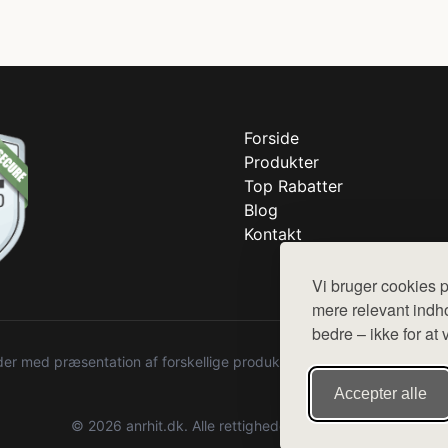
Forside
Produkter
Top Rabatter
Blog
Kontakt
Vi bruger cookies p
mere relevant indho
bedre – ikke for at 
r med præsentation af forskellige produkter fra diverse webshops. De
Accepter alle
© 2026 anrhit.dk. Alle rettigheder forbeholdes.