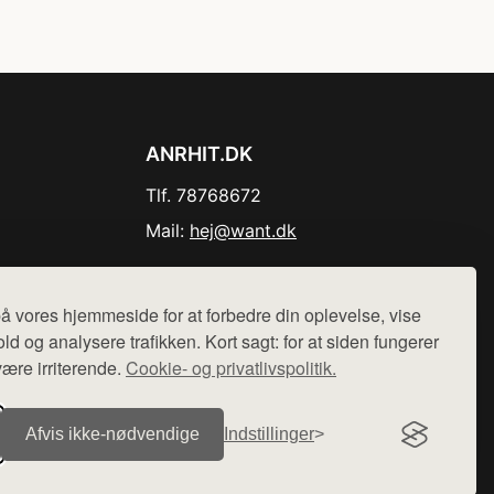
ANRHIT.DK
Tlf. 78768672
Mail:
hej@want.dk
Cookie- og privatlivspolitik
å vores hjemmeside for at forbedre din oplevelse, vise
ld og analysere trafikken. Kort sagt: for at siden fungerer
være irriterende.
Cookie- og privatlivspolitik.
r sælges ikke varer fra denne side - vi henviser til de shops,
Afvis ikke‑nødvendige
Indstillinger