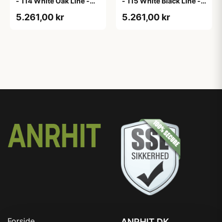
- 114 White Oak Line -
- 115 White Black Line -
Hvid m/eg ABS-kant
Hvid m/sort ABS-kant
5.261,00 kr
5.261,00 kr
Forside
ANRHIT.DK