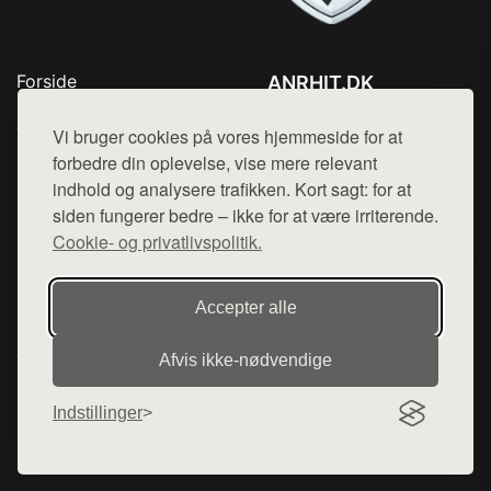
Forside
ANRHIT.DK
Produkter
Tlf. 78768672
Top Rabatter
Vi bruger cookies på vores hjemmeside for at
Mail:
hej@want.dk
Blog
forbedre din oplevelse, vise mere relevant
Kontakt
indhold og analysere trafikken. Kort sagt: for at
Cookie- og privatlivspolitik
siden fungerer bedre – ikke for at være irriterende.
Cookie- og privatlivspolitik.
Denne side er en del af want.dk, der udgiver en række
Accepter alle
hjemmesider med præsentation af forskellige produkter fra
diverse webshops. Der sælges ikke varer fra denne side - vi
Afvis ikke‑nødvendige
henviser til de shops, som sælger varen. Vi har heller ikke
varerne på lager.
Indstillinger
© 2026 anrhit.dk. Alle rettigheder forbeholdes.