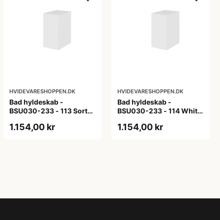
HVIDEVARESHOPPEN.DK
HVIDEVARESHOPPEN.DK
Bad hyldeskab -
Bad hyldeskab -
BSU030-233 - 113 Sort
BSU030-233 - 114 White
Eg - Melamin, sort eg
Oak Line - Hvid m/eg
1.154,00 kr
1.154,00 kr
ABS-kant