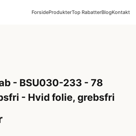
Forside
Produkter
Top Rabatter
Blog
Kontakt
ab - BSU030-233 - 78
fri - Hvid folie, grebsfri
r