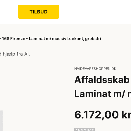
TILBUD
 168 Firenze - Laminat m/ massiv trækant, grebsfri
 hjælp fra AI.
HVIDEVARESHOPPEN.DK
Affaldsskab 
Laminat m/ m
6.172,00 k