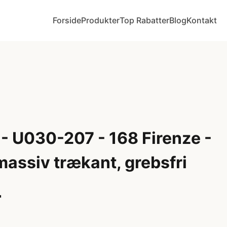
Forside
Produkter
Top Rabatter
Blog
Kontakt
- U030-207 - 168 Firenze -
assiv trækant, grebsfri
r