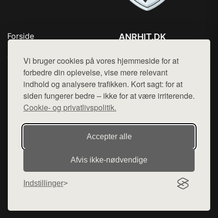
Forside
ANRHIT.DK
Produkter
Tlf. 78768672
Top Rabatter
Vi bruger cookies på vores hjemmeside for at
Mail:
hej@want.dk
Blog
forbedre din oplevelse, vise mere relevant
Kontakt
indhold og analysere trafikken. Kort sagt: for at
Cookie- og privatlivspolitik
siden fungerer bedre – ikke for at være irriterende.
Cookie- og privatlivspolitik.
Denne side er en del af want.dk, der udgiver en række
Accepter alle
hjemmesider med præsentation af forskellige produkter fra
diverse webshops. Der sælges ikke varer fra denne side - vi
Afvis ikke‑nødvendige
henviser til de shops, som sælger varen. Vi har heller ikke
varerne på lager.
Indstillinger
© 2026 anrhit.dk. Alle rettigheder forbeholdes.