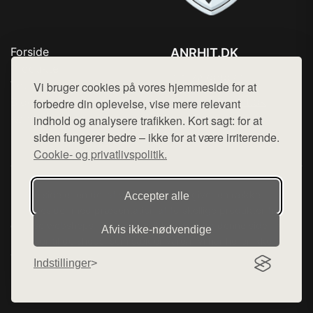
Forside
ANRHIT.DK
Produkter
Tlf. 78768672
Top Rabatter
Vi bruger cookies på vores hjemmeside for at
Mail:
hej@want.dk
Blog
forbedre din oplevelse, vise mere relevant
Kontakt
indhold og analysere trafikken. Kort sagt: for at
Cookie- og privatlivspolitik
siden fungerer bedre – ikke for at være irriterende.
Cookie- og privatlivspolitik.
Denne side er en del af want.dk, der udgiver en række
Accepter alle
hjemmesider med præsentation af forskellige produkter fra
diverse webshops. Der sælges ikke varer fra denne side - vi
Afvis ikke‑nødvendige
henviser til de shops, som sælger varen. Vi har heller ikke
varerne på lager.
Indstillinger
© 2026 anrhit.dk. Alle rettigheder forbeholdes.