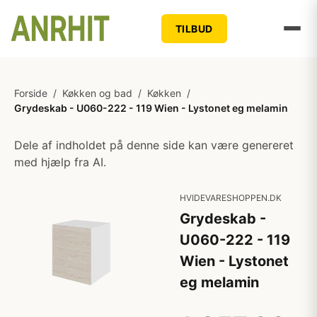
TILBUD
Forside
/
Køkken og bad
/
Køkken
/
Grydeskab - U060-222 - 119 Wien - Lystonet eg melamin
Dele af indholdet på denne side kan være genereret
med hjælp fra AI.
HVIDEVARESHOPPEN.DK
Grydeskab -
U060-222 - 119
Wien - Lystonet
eg melamin