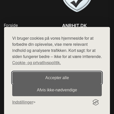
Forside
ANRHIT.DK
Produkter
Tlf. 78768672
Top Rabatter
Vi bruger cookies på vores hjemmeside for at
Mail:
hej@want.dk
Blog
forbedre din oplevelse, vise mere relevant
Kontakt
indhold og analysere trafikken. Kort sagt: for at
Cookie- og privatlivspolitik
siden fungerer bedre – ikke for at være irriterende.
Cookie- og privatlivspolitik.
Denne side er en del af want.dk, der udgiver en række
Accepter alle
hjemmesider med præsentation af forskellige produkter fra
diverse webshops. Der sælges ikke varer fra denne side - vi
Afvis ikke‑nødvendige
henviser til de shops, som sælger varen. Vi har heller ikke
varerne på lager.
Indstillinger
© 2026 anrhit.dk. Alle rettigheder forbeholdes.