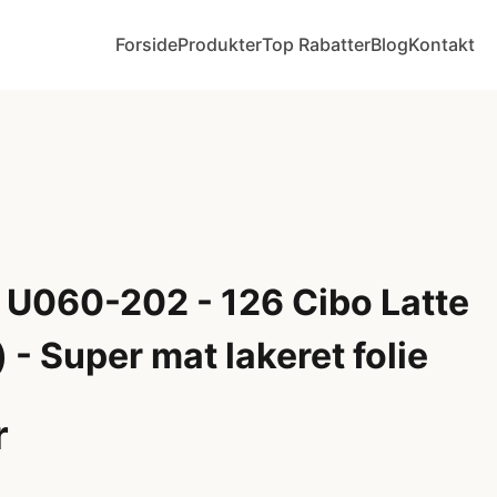
Forside
Produkter
Top Rabatter
Blog
Kontakt
 U060-202 - 126 Cibo Latte
 - Super mat lakeret folie
r