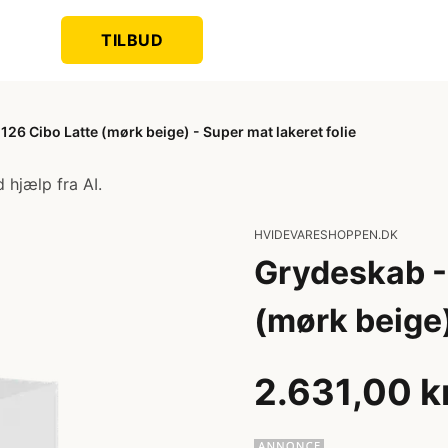
TILBUD
26 Cibo Latte (mørk beige) - Super mat lakeret folie
 hjælp fra AI.
HVIDEVARESHOPPEN.DK
Grydeskab -
(mørk beige)
2.631,00 k