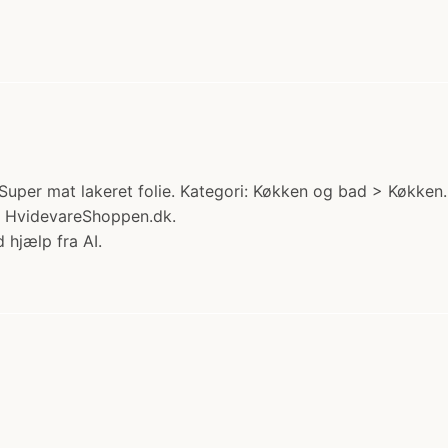
per mat lakeret folie. Kategori: Køkken og bad > Køkken. P
s HvidevareShoppen.dk.
 hjælp fra AI.