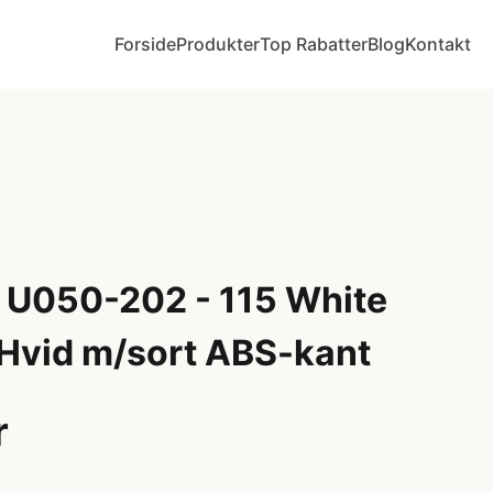
Forside
Produkter
Top Rabatter
Blog
Kontakt
 U050-202 - 115 White
 Hvid m/sort ABS-kant
r