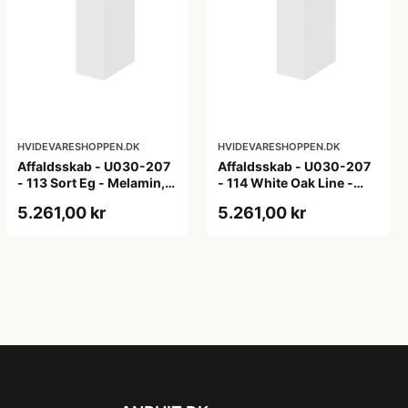
HVIDEVARESHOPPEN.DK
HVIDEVARESHOPPEN.DK
Affaldsskab - U030-207
Affaldsskab - U030-207
- 113 Sort Eg - Melamin,
- 114 White Oak Line -
sort eg
Hvid m/eg ABS-kant
5.261,00 kr
5.261,00 kr