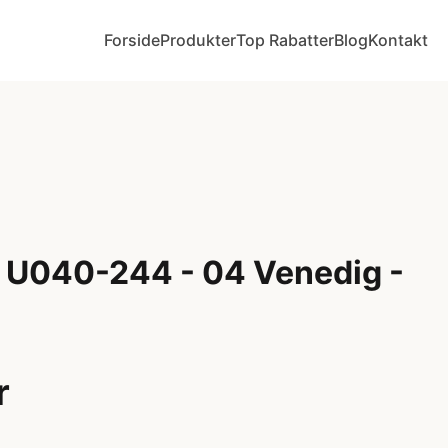
Forside
Produkter
Top Rabatter
Blog
Kontakt
 U040-244 - 04 Venedig -
r