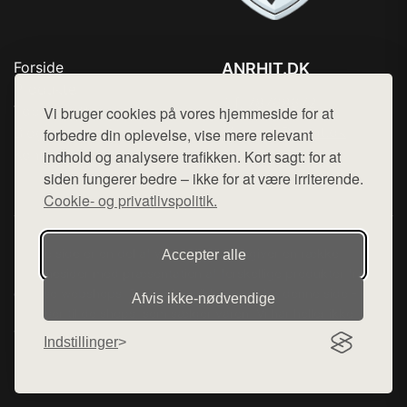
Forside
ANRHIT.DK
Produkter
Tlf. 78768672
Top Rabatter
Vi bruger cookies på vores hjemmeside for at
Mail:
hej@want.dk
Blog
forbedre din oplevelse, vise mere relevant
Kontakt
indhold og analysere trafikken. Kort sagt: for at
Cookie- og privatlivspolitik
siden fungerer bedre – ikke for at være irriterende.
Cookie- og privatlivspolitik.
Denne side er en del af want.dk, der udgiver en række
Accepter alle
hjemmesider med præsentation af forskellige produkter fra
diverse webshops. Der sælges ikke varer fra denne side - vi
Afvis ikke‑nødvendige
henviser til de shops, som sælger varen. Vi har heller ikke
varerne på lager.
Indstillinger
© 2026 anrhit.dk. Alle rettigheder forbeholdes.