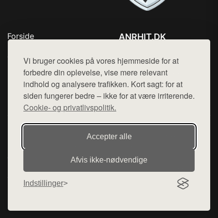
Forside
ANRHIT.DK
Produkter
Tlf. 78768672
Top Rabatter
Vi bruger cookies på vores hjemmeside for at
Mail:
hej@want.dk
Blog
forbedre din oplevelse, vise mere relevant
Kontakt
indhold og analysere trafikken. Kort sagt: for at
Cookie- og privatlivspolitik
siden fungerer bedre – ikke for at være irriterende.
Cookie- og privatlivspolitik.
Denne side er en del af want.dk, der udgiver en række
Accepter alle
hjemmesider med præsentation af forskellige produkter fra
diverse webshops. Der sælges ikke varer fra denne side - vi
Afvis ikke‑nødvendige
henviser til de shops, som sælger varen. Vi har heller ikke
varerne på lager.
Indstillinger
© 2026 anrhit.dk. Alle rettigheder forbeholdes.