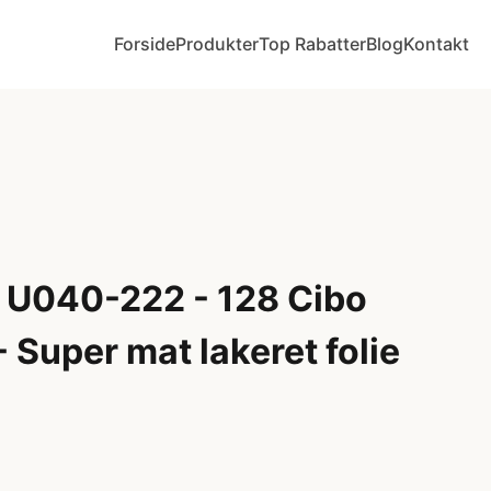
Forside
Produkter
Top Rabatter
Blog
Kontakt
 U040-222 - 128 Cibo
- Super mat lakeret folie