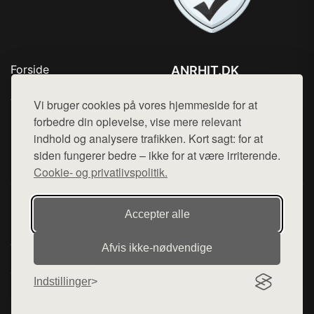
Forside
ANRHIT.DK
Produkter
Tlf. 78768672
Top Rabatter
Vi bruger cookies på vores hjemmeside for at
Mail:
hej@want.dk
Blog
forbedre din oplevelse, vise mere relevant
Kontakt
indhold og analysere trafikken. Kort sagt: for at
Cookie- og privatlivspolitik
siden fungerer bedre – ikke for at være irriterende.
Cookie- og privatlivspolitik.
Denne side er en del af want.dk, der udgiver en række
Accepter alle
hjemmesider med præsentation af forskellige produkter fra
diverse webshops. Der sælges ikke varer fra denne side - vi
Afvis ikke‑nødvendige
henviser til de shops, som sælger varen. Vi har heller ikke
varerne på lager.
Indstillinger
© 2026 anrhit.dk. Alle rettigheder forbeholdes.