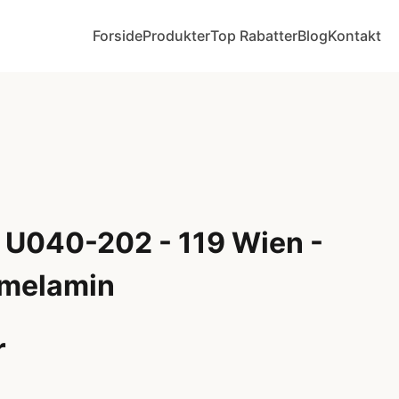
Forside
Produkter
Top Rabatter
Blog
Kontakt
 U040-202 - 119 Wien -
 melamin
r