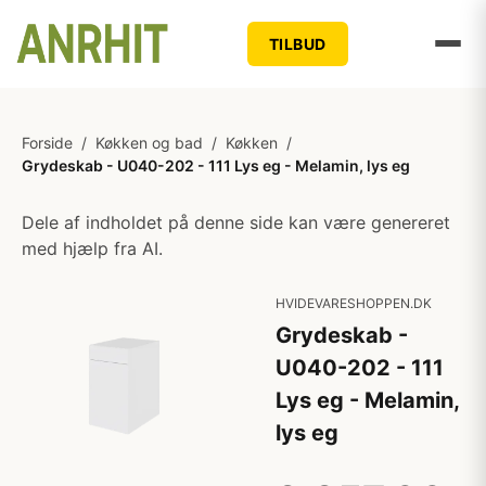
TILBUD
Forside
/
Køkken og bad
/
Køkken
/
Grydeskab - U040-202 - 111 Lys eg - Melamin, lys eg
Dele af indholdet på denne side kan være genereret
med hjælp fra AI.
HVIDEVARESHOPPEN.DK
Grydeskab -
U040-202 - 111
Lys eg - Melamin,
lys eg