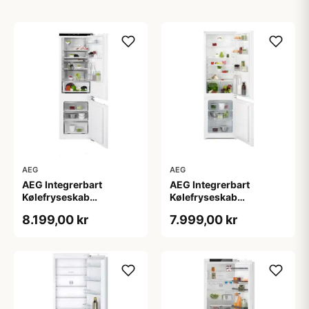
AEG
AEG
AEG Integrerbart
AEG Integrerbart
Kølefryseskab
Kølefryseskab
SCE818E8MF - 2+2 års
OSC5S181ES - 2+2 års
8.199,00 kr
7.999,00 kr
garanti
garanti