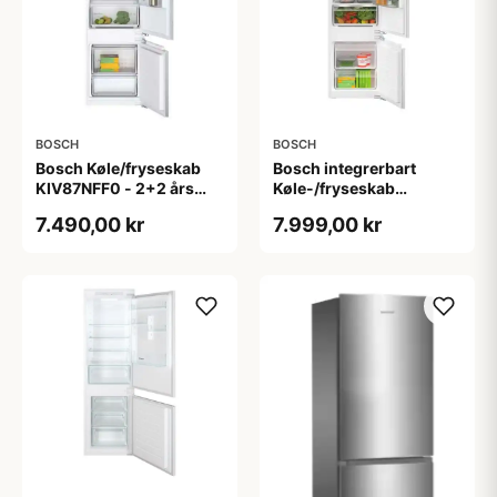
BOSCH
BOSCH
Bosch Køle/fryseskab
Bosch integrerbart
KIV87NFF0 - 2+2 års
Køle-/fryseskab
garanti
KIV87VFE0 - 2+2 års
7.490,00 kr
7.999,00 kr
garanti