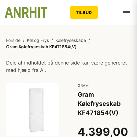
TILBUD
Forside
/
Køl og Frys
/
Kølefryseskabe
/
Gram Kølefryseskab KF471854(V)
Dele af indholdet på denne side kan være genereret
med hjælp fra AI.
GRAM
Gram
Kølefryseskab
KF471854(V)
4.399,00