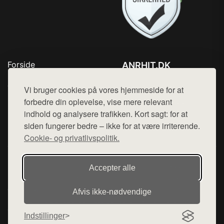
Forside
ANRHIT.DK
Produkter
Tlf. 78768672
Top Rabatter
Vi bruger cookies på vores hjemmeside for at
Mail:
hej@want.dk
Blog
forbedre din oplevelse, vise mere relevant
Kontakt
indhold og analysere trafikken. Kort sagt: for at
Cookie- og privatlivspolitik
siden fungerer bedre – ikke for at være irriterende.
Cookie- og privatlivspolitik.
Denne side er en del af want.dk, der udgiver en række
Accepter alle
hjemmesider med præsentation af forskellige produkter fra
diverse webshops. Der sælges ikke varer fra denne side - vi
Afvis ikke‑nødvendige
henviser til de shops, som sælger varen. Vi har heller ikke
varerne på lager.
Indstillinger