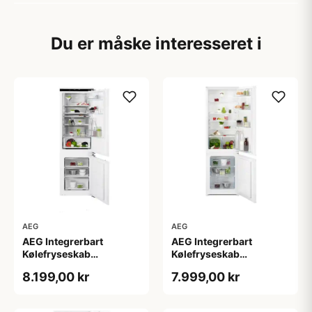
Du er måske interesseret i
AEG
AEG
AEG Integrerbart
AEG Integrerbart
Kølefryseskab
Kølefryseskab
SCE818E8MF - 2+2 års
OSC5S181ES - 2+2 års
8.199,00 kr
7.999,00 kr
garanti
garanti