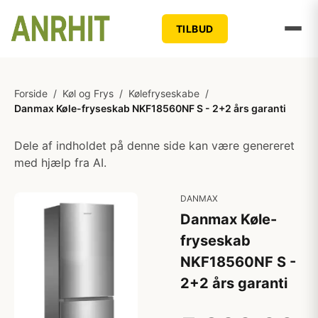
TILBUD
Forside
/
Køl og Frys
/
Kølefryseskabe
/
Danmax Køle-fryseskab NKF18560NF S - 2+2 års garanti
Dele af indholdet på denne side kan være genereret
med hjælp fra AI.
DANMAX
Danmax Køle-
fryseskab
NKF18560NF S -
2+2 års garanti