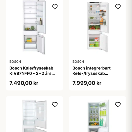
BOSCH
BOSCH
Bosch Køle/fryseskab
Bosch integrerbart
KIV87NFF0 - 2+2 års
Køle-/fryseskab
garanti
KIV87VFE0 - 2+2 års
7.490,00 kr
7.999,00 kr
garanti