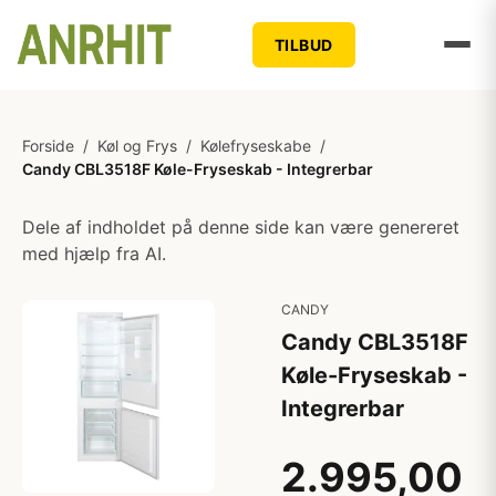
TILBUD
Forside
/
Køl og Frys
/
Kølefryseskabe
/
Candy CBL3518F Køle-Fryseskab - Integrerbar
Dele af indholdet på denne side kan være genereret
med hjælp fra AI.
CANDY
Candy CBL3518F
Køle-Fryseskab -
Integrerbar
2.995,00