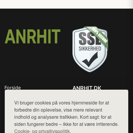
Forside
ANRHIT.DK
Produkter
Tlf. 78768672
Top Rabatter
Vi bruger cookies på vores hjemmeside for at
Mail:
hej@want.dk
Blog
forbedre din oplevelse, vise mere relevant
Kontakt
indhold og analysere trafikken. Kort sagt: for at
Cookie- og privatlivspolitik
siden fungerer bedre – ikke for at være irriterende.
Cookie- og privatlivspolitik.