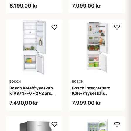
SCE818E8MF - 2+2 års
OSC5S181ES - 2+2 års
8.199,00 kr
7.999,00 kr
garanti
garanti
BOSCH
BOSCH
Bosch Køle/fryseskab
Bosch integrerbart
KIV87NFF0 - 2+2 års
Køle-/fryseskab
garanti
KIV87VFE0 - 2+2 års
7.490,00 kr
7.999,00 kr
garanti