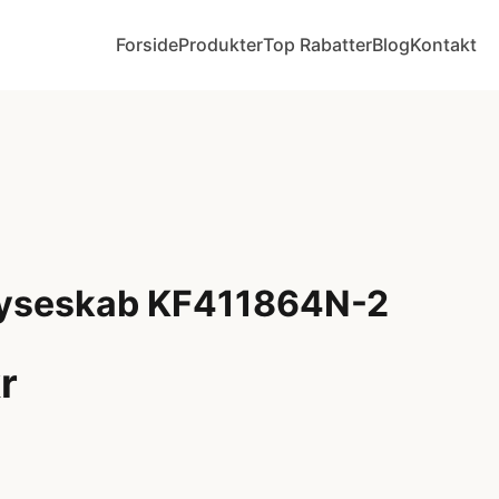
Forside
Produkter
Top Rabatter
Blog
Kontakt
ryseskab KF411864N-2
r