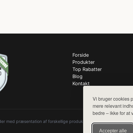
Forside
Produkter
Top Rabatter
Blog
Kontakt
Vi bruger cookies p
mere relevant indho
bedre – ikke for at 
r med præsentation af forskellige produkter fra diverse webshops. De
Accepter alle