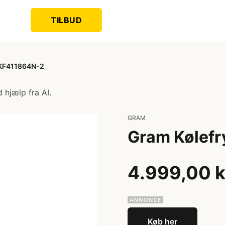
TILBUD
 KF411864N-2
 hjælp fra AI.
GRAM
Gram Kølef
4.999,00 k
Køb her