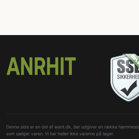
Denne side er en del af want.dk, der udgiver en række hjemmeside
som sælger varen. Vi har heller ikke varerne på lager.