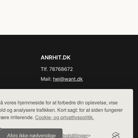
ANRHIT.DK
Tlf. 78768672
Mail:
hej@want.dk
Cookie- og privatlivspolitik
å vores hjemmeside for at forbedre din oplevelse, vise
ld og analysere trafikken. Kort sagt: for at siden fungerer
være irriterende.
Cookie- og privatlivspolitik.
r sælges ikke varer fra denne side - vi henviser til de shops,
Afvis ikke‑nødvendige
Indstillinger