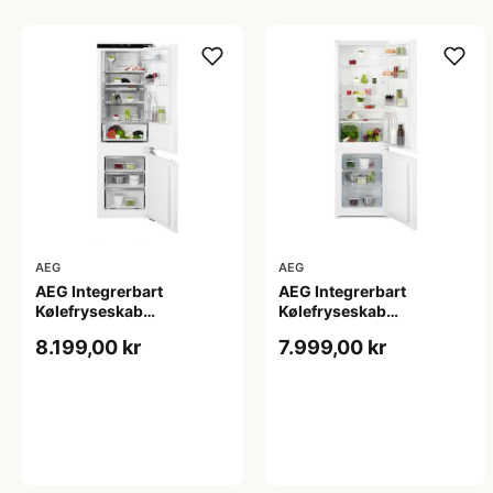
AEG
AEG
AEG Integrerbart
AEG Integrerbart
Kølefryseskab
Kølefryseskab
SCE818E8MF - 2+2 års
OSC5S181ES - 2+2 års
8.199,00 kr
7.999,00 kr
garanti
garanti