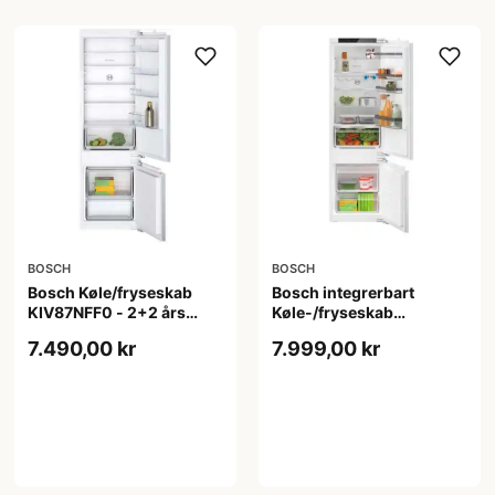
BOSCH
BOSCH
Bosch Køle/fryseskab
Bosch integrerbart
KIV87NFF0 - 2+2 års
Køle-/fryseskab
garanti
KIV87VFE0 - 2+2 års
7.490,00 kr
7.999,00 kr
garanti