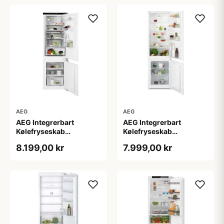
AEG
AEG
AEG Integrerbart
AEG Integrerbart
Kølefryseskab
Kølefryseskab
SCE818E8MF - 2+2 års
OSC5S181ES - 2+2 års
8.199,00 kr
7.999,00 kr
garanti
garanti