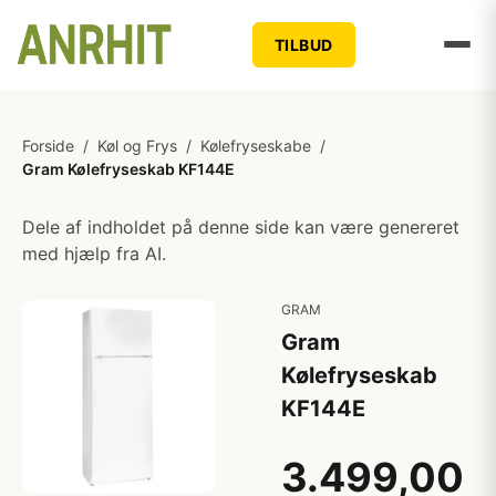
TILBUD
Forside
/
Køl og Frys
/
Kølefryseskabe
/
Gram Kølefryseskab KF144E
Dele af indholdet på denne side kan være genereret
med hjælp fra AI.
GRAM
Gram
Kølefryseskab
KF144E
3.499,00