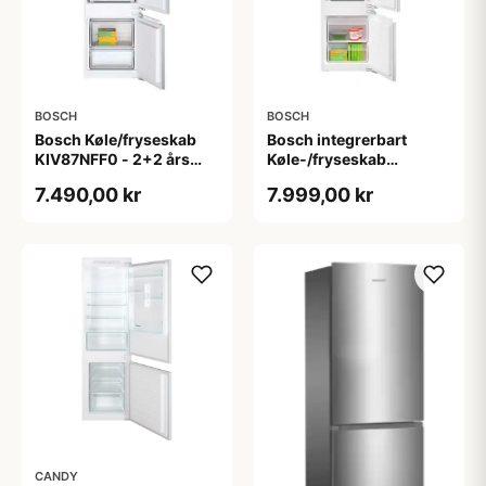
BOSCH
BOSCH
Bosch Køle/fryseskab
Bosch integrerbart
KIV87NFF0 - 2+2 års
Køle-/fryseskab
garanti
KIV87VFE0 - 2+2 års
7.490,00 kr
7.999,00 kr
garanti
CANDY