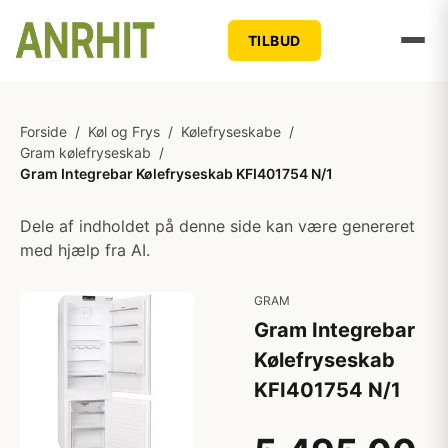
TILBUD
Forside
/
Køl og Frys
/
Kølefryseskabe
/
Gram kølefryseskab
/
Gram Integrebar Kølefryseskab KFI401754 N/1
Dele af indholdet på denne side kan være genereret
med hjælp fra AI.
GRAM
Gram Integrebar
Kølefryseskab
KFI401754 N/1