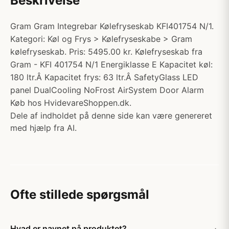
Beskrivelse
Gram Gram Integrebar Kølefryseskab KFI401754 N/1.
Kategori: Køl og Frys > Kølefryseskabe > Gram
kølefryseskab. Pris: 5495.00 kr. Kølefryseskab fra
Gram - KFI 401754 N/1 Energiklasse E Kapacitet køl:
180 ltr.Â Kapacitet frys: 63 ltr.Â SafetyGlass LED
panel DualCooling NoFrost AirSystem Door Alarm
Køb hos HvidevareShoppen.dk.
Dele af indholdet på denne side kan være genereret
med hjælp fra AI.
Ofte stillede spørgsmål
Hvad er navnet på produktet?