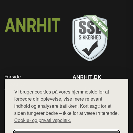
Forside
ANRHIT.DK
Produkter
Tlf. 78768672
Top Rabatter
Vi bruger cookies på vores hjemmeside for at
Mail:
hej@want.dk
Blog
forbedre din oplevelse, vise mere relevant
Kontakt
indhold og analysere trafikken. Kort sagt: for at
Cookie- og privatlivspolitik
siden fungerer bedre – ikke for at være irriterende.
Cookie- og privatlivspolitik.