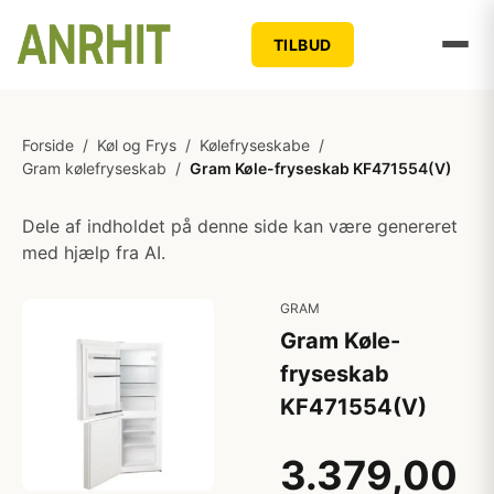
TILBUD
Forside
/
Køl og Frys
/
Kølefryseskabe
/
Gram kølefryseskab
/
Gram Køle-fryseskab KF471554(V)
Dele af indholdet på denne side kan være genereret
med hjælp fra AI.
GRAM
Gram Køle-
fryseskab
KF471554(V)
3.379,00