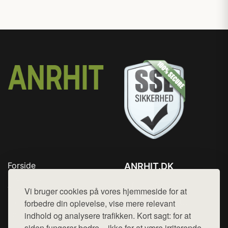
Forside
ANRHIT.DK
Produkter
Tlf. 78768672
Top Rabatter
Vi bruger cookies på vores hjemmeside for at
Mail:
hej@want.dk
Blog
forbedre din oplevelse, vise mere relevant
Kontakt
indhold og analysere trafikken. Kort sagt: for at
Cookie- og privatlivspolitik
siden fungerer bedre – ikke for at være irriterende.