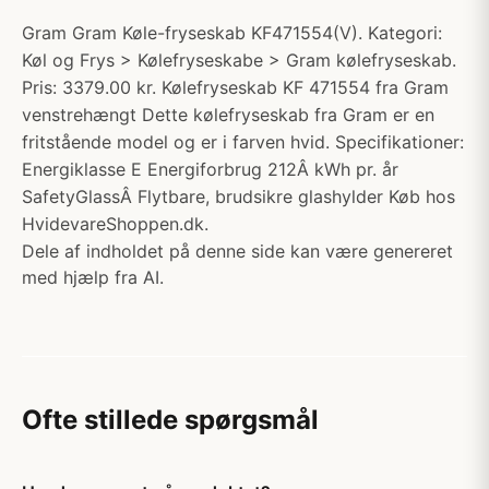
Gram Gram Køle-fryseskab KF471554(V). Kategori:
Køl og Frys > Kølefryseskabe > Gram kølefryseskab.
Pris: 3379.00 kr. Kølefryseskab KF 471554 fra Gram
venstrehængt Dette kølefryseskab fra Gram er en
fritstående model og er i farven hvid. Specifikationer:
Energiklasse E Energiforbrug 212Â kWh pr. år
SafetyGlassÂ Flytbare, brudsikre glashylder Køb hos
HvidevareShoppen.dk.
Dele af indholdet på denne side kan være genereret
med hjælp fra AI.
Ofte stillede spørgsmål