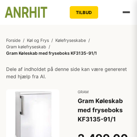
TILBUD
Forside
/
Køl og Frys
/
Kølefryseskabe
/
Gram kølefryseskab
/
Gram Køleskab med fryseboks KF3135-91/1
Dele af indholdet på denne side kan være genereret
med hjælp fra AI.
GRAM
Gram Køleskab
med fryseboks
KF3135-91/1