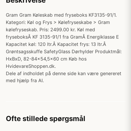
Beskrivelse
Gram Gram Køleskab med fryseboks KF3135-91/1.
Kategori: Køl og Frys > Kølefryseskabe > Gram
kølefryseskab. Pris: 2499.00 kr. Køl med
fryseboksÂ KF 3135-91/1 fra GramÂ Energiklasse E
Kapacitet køl: 120 ltr.Â Kapacitet frys: 13 ltr.Â
Grøntsagsskuffe SafetyGlass Dørhylder Produktmål:
HxBxD, 82-84x54,5x60 cm Køb hos
HvidevareShoppen.dk.
Dele af indholdet på denne side kan være genereret
med hjælp fra AI.
Ofte stillede spørgsmål