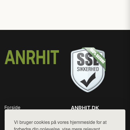
Forside
ANRHIT.DK
Produkter
Tlf. 78768672
Top Rabatter
Vi bruger cookies på vores hjemmeside for at
Mail:
hej@want.dk
Blog
forbedre din oplevelse, vise mere relevant