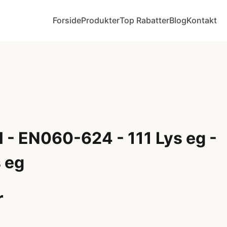
Forside
Produkter
Top Rabatter
Blog
Kontakt
 - EN060-624 - 111 Lys eg -
 eg
r