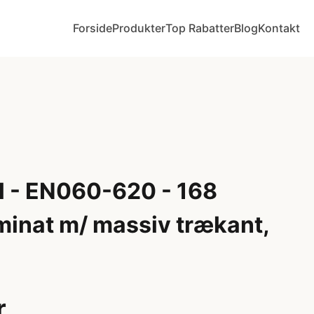
Forside
Produkter
Top Rabatter
Blog
Kontakt
 - EN060-620 - 168
minat m/ massiv trækant,
r