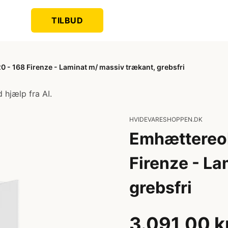
TILBUD
- 168 Firenze - Laminat m/ massiv trækant, grebsfri
 hjælp fra AI.
HVIDEVARESHOPPEN.DK
Emhættereol
Firenze - La
grebsfri
3.091,00 k