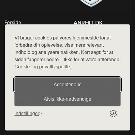
Forside
ANRHIT.DK
Produkter
Tlf. 78768672
Top Rabatter
Vi bruger cookies på vores hjemmeside for at
Mail:
hej@want.dk
Blog
forbedre din oplevelse, vise mere relevant
Kontakt
indhold og analysere trafikken. Kort sagt: for at
Cookie- og privatlivspolitik
siden fungerer bedre – ikke for at være irriterende.
Cookie- og privatlivspolitik.
Denne side er en del af want.dk, der udgiver en række
Accepter alle
hjemmesider med præsentation af forskellige produkter fra
diverse webshops. Der sælges ikke varer fra denne side - vi
Afvis ikke‑nødvendige
henviser til de shops, som sælger varen. Vi har heller ikke
varerne på lager.
Indstillinger
© 2026 anrhit.dk. Alle rettigheder forbeholdes.