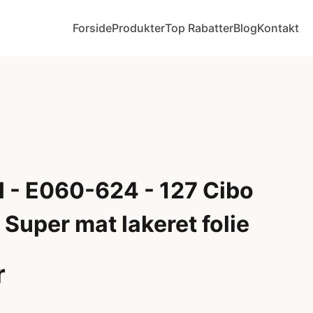
Forside
Produkter
Top Rabatter
Blog
Kontakt
 - E060-624 - 127 Cibo
 Super mat lakeret folie
r