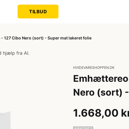
TILBUD
 127 Cibo Nero (sort) - Super mat lakeret folie
 hjælp fra AI.
HVIDEVARESHOPPEN.DK
Emhættereol
Nero (sort) -
1.668,00 k