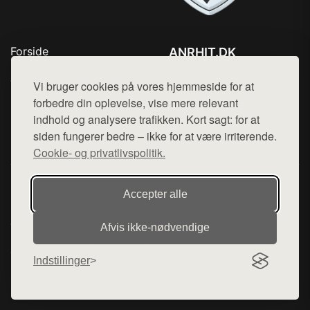
Forside
ANRHIT.DK
Produkter
Tlf. 78768672
Top Rabatter
Vi bruger cookies på vores hjemmeside for at
Mail:
hej@want.dk
Blog
forbedre din oplevelse, vise mere relevant
Kontakt
indhold og analysere trafikken. Kort sagt: for at
Cookie- og privatlivspolitik
siden fungerer bedre – ikke for at være irriterende.
Cookie- og privatlivspolitik.
Denne side er en del af want.dk, der udgiver en række
Accepter alle
hjemmesider med præsentation af forskellige produkter fra
diverse webshops. Der sælges ikke varer fra denne side - vi
Afvis ikke‑nødvendige
henviser til de shops, som sælger varen. Vi har heller ikke
varerne på lager.
Indstillinger
© 2026 anrhit.dk. Alle rettigheder forbeholdes.