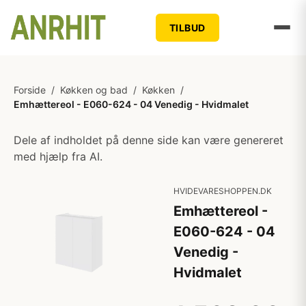
TILBUD
Forside
/
Køkken og bad
/
Køkken
/
Emhættereol - E060-624 - 04 Venedig - Hvidmalet
Dele af indholdet på denne side kan være genereret
med hjælp fra AI.
HVIDEVARESHOPPEN.DK
Emhættereol -
E060-624 - 04
Venedig -
Hvidmalet