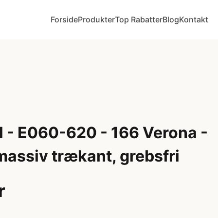
Forside
Produkter
Top Rabatter
Blog
Kontakt
 - E060-620 - 166 Verona -
assiv trækant, grebsfri
r