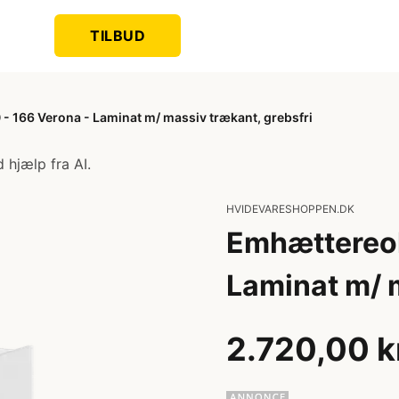
TILBUD
- 166 Verona - Laminat m/ massiv trækant, grebsfri
 hjælp fra AI.
HVIDEVARESHOPPEN.DK
Emhættereol
Laminat m/ m
2.720,00 k