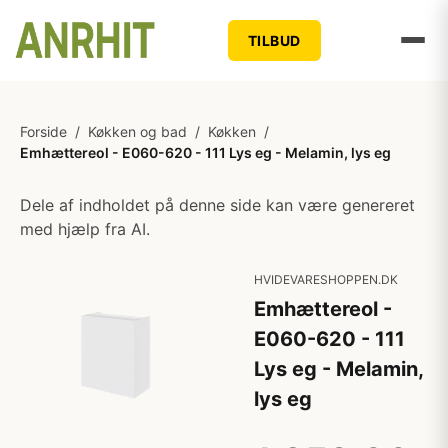
TILBUD
Forside
/
Køkken og bad
/
Køkken
/
Emhættereol - E060-620 - 111 Lys eg - Melamin, lys eg
Dele af indholdet på denne side kan være genereret
med hjælp fra AI.
HVIDEVARESHOPPEN.DK
Emhættereol -
E060-620 - 111
Lys eg - Melamin,
lys eg