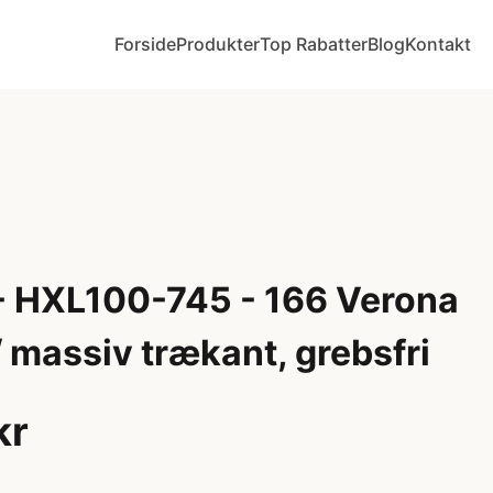
Forside
Produkter
Top Rabatter
Blog
Kontakt
 HXL100-745 - 166 Verona
 massiv trækant, grebsfri
kr