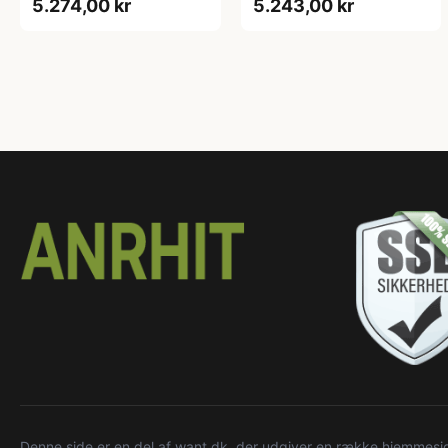
5.274,00 kr
5.243,00 kr
Denne side er en del af want.dk, der udgiver en række hjemmeside