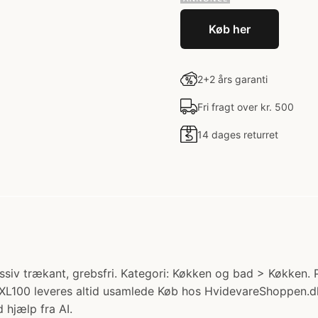
Køb her
2+2 års garanti
Fri fragt over kr. 500
14 dages returret
v trækant, grebsfri. Kategori: Køkken og bad > Køkken. Pri
L100 leveres altid usamlede Køb hos HvidevareShoppen.d
 hjælp fra AI.