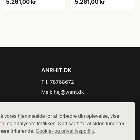
5.261,00 kr
5.261,00 kr
ANRHIT.DK
Tlf. 78768672
Mail:
hej@want.dk
Cookie- og privatlivspolitik
å vores hjemmeside for at forbedre din oplevelse, vise
ld og analysere trafikken. Kort sagt: for at siden fungerer
være irriterende.
Cookie- og privatlivspolitik.
r sælges ikke varer fra denne side - vi henviser til de shops,