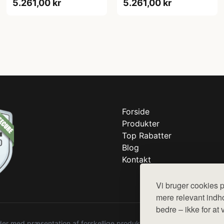
5.261,00 kr
5.261,00 kr
Forside
Produkter
Top Rabatter
Blog
Kontakt
Vi bruger cookies p
mere relevant indho
bedre – ikke for at 
r med præsentation af forskellige produkter fra diverse webshops. De