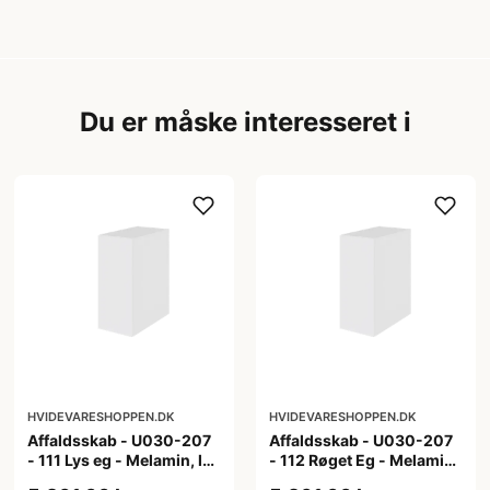
Du er måske interesseret i
HVIDEVARESHOPPEN.DK
HVIDEVARESHOPPEN.DK
Affaldsskab - U030-207
Affaldsskab - U030-207
- 111 Lys eg - Melamin, lys
- 112 Røget Eg - Melamin,
eg
røget eg