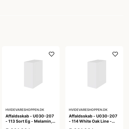
HVIDEVARESHOPPEN.DK
HVIDEVARESHOPPEN.DK
Affaldsskab - U030-207
Affaldsskab - U030-207
- 113 Sort Eg - Melamin,
- 114 White Oak Line -
sort eg
Hvid m/eg ABS-kant