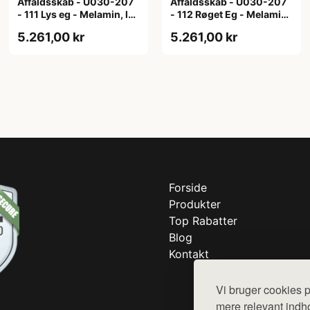
Affaldsskab - U030-207
Affaldsskab - U030-207
- 111 Lys eg - Melamin, lys
- 112 Røget Eg - Melamin,
eg
røget eg
5.261,00 kr
5.261,00 kr
Forside
Produkter
Top Rabatter
Blog
Kontakt
Vi bruger cookies p
mere relevant indho