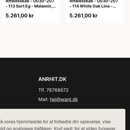
Affaldsskab - U030-207
Affaldsskab - U030-207
- 113 Sort Eg - Melamin,
- 114 White Oak Line -
sort eg
Hvid m/eg ABS-kant
5.261,00 kr
5.261,00 kr
ANRHIT.DK
Tlf. 78768672
Mail:
hej@want.dk
Cookie- og privatlivspolitik
å vores hjemmeside for at forbedre din oplevelse, vise
ld og analysere trafikken. Kort sagt: for at siden fungerer