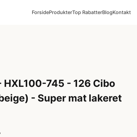
Forside
Produkter
Top Rabatter
Blog
Kontakt
 HXL100-745 - 126 Cibo
beige) - Super mat lakeret
r