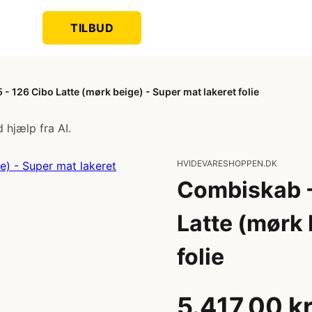
TILBUD
 126 Cibo Latte (mørk beige) - Super mat lakeret folie
 hjælp fra AI.
HVIDEVARESHOPPEN.DK
Combiskab -
Latte (mørk 
folie
5.417,00 k