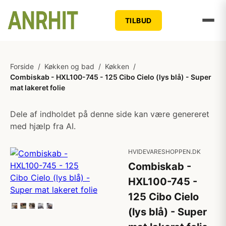
TILBUD
Forside
/
Køkken og bad
/
Køkken
/
Combiskab - HXL100-745 - 125 Cibo Cielo (lys blå) - Super
mat lakeret folie
Dele af indholdet på denne side kan være genereret
med hjælp fra AI.
HVIDEVARESHOPPEN.DK
Combiskab -
HXL100-745 -
125 Cibo Cielo
(lys blå) - Super