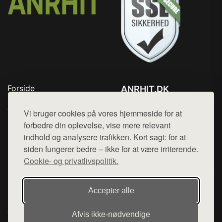
Forside
ANRHIT.DK
Produkter
Tlf. 78768672
Top Rabatter
Vi bruger cookies på vores hjemmeside for at
Mail:
hej@want.dk
Blog
forbedre din oplevelse, vise mere relevant
Kontakt
indhold og analysere trafikken. Kort sagt: for at
Cookie- og privatlivspolitik
siden fungerer bedre – ikke for at være irriterende.
Cookie- og privatlivspolitik.
Denne side er en del af want.dk, der udgiver en række
Accepter alle
hjemmesider med præsentation af forskellige produkter fra
diverse webshops. Der sælges ikke varer fra denne side - vi
Afvis ikke‑nødvendige