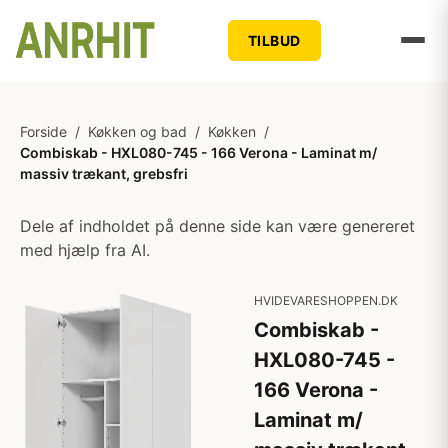
TILBUD
Forside
/
Køkken og bad
/
Køkken
/
Combiskab - HXL080-745 - 166 Verona - Laminat m/
massiv trækant, grebsfri
Dele af indholdet på denne side kan være genereret
med hjælp fra AI.
HVIDEVARESHOPPEN.DK
Combiskab -
HXL080-745 -
166 Verona -
Laminat m/