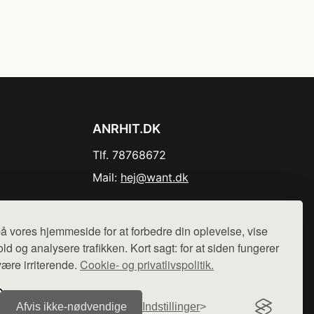
ANRHIT.DK
Tlf. 78768672
Mail:
hej@want.dk
Cookie- og privatlivspolitik
å vores hjemmeside for at forbedre din oplevelse, vise
ld og analysere trafikken. Kort sagt: for at siden fungerer
være irriterende.
Cookie- og privatlivspolitik.
r sælges ikke varer fra denne side - vi henviser til de shops,
Afvis ikke‑nødvendige
Indstillinger