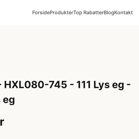
Forside
Produkter
Top Rabatter
Blog
Kontakt
 HXL080-745 - 111 Lys eg -
 eg
r