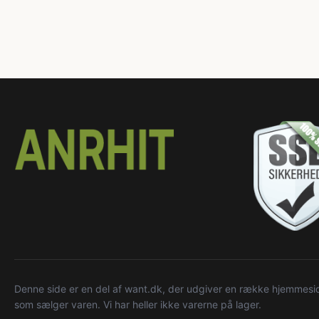
Denne side er en del af want.dk, der udgiver en række hjemmeside
som sælger varen. Vi har heller ikke varerne på lager.