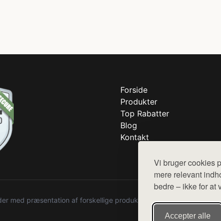
Forside
Produkter
Top Rabatter
Blog
Kontakt
Vi bruger cookies p
mere relevant indho
bedre – ikke for at 
r med præsentation af forskellige produkter fra diverse webshops. De
Accepter alle