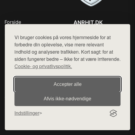
Forside
ANRHIT.DK
Produkter
Tlf. 78768672
Top Rabatter
Vi bruger cookies på vores hjemmeside for at
Mail:
hej@want.dk
Blog
forbedre din oplevelse, vise mere relevant
Kontakt
indhold og analysere trafikken. Kort sagt: for at
Cookie- og privatlivspolitik
siden fungerer bedre – ikke for at være irriterende.
Cookie- og privatlivspolitik.
Denne side er en del af want.dk, der udgiver en række
Accepter alle
hjemmesider med præsentation af forskellige produkter fra
diverse webshops. Der sælges ikke varer fra denne side - vi
Afvis ikke‑nødvendige
henviser til de shops, som sælger varen. Vi har heller ikke
varerne på lager.
Indstillinger
© 2026 anrhit.dk. Alle rettigheder forbeholdes.