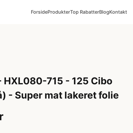
Forside
Produkter
Top Rabatter
Blog
Kontakt
 HXL080-715 - 125 Cibo
å) - Super mat lakeret folie
r