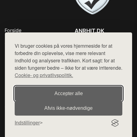
Forside
ANRHIT.DK
Produkter
Tlf. 78768672
Top Rabatter
Vi bruger cookies på vores hjemmeside for at
Mail:
hej@want.dk
Blog
forbedre din oplevelse, vise mere relevant
Kontakt
indhold og analysere trafikken. Kort sagt: for at
Cookie- og privatlivspolitik
siden fungerer bedre – ikke for at være irriterende.
Cookie- og privatlivspolitik.
Denne side er en del af want.dk, der udgiver en række
Accepter alle
hjemmesider med præsentation af forskellige produkter fra
diverse webshops. Der sælges ikke varer fra denne side - vi
Afvis ikke‑nødvendige
henviser til de shops, som sælger varen. Vi har heller ikke
varerne på lager.
Indstillinger
© 2026 anrhit.dk. Alle rettigheder forbeholdes.