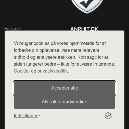
Forside
ANRHIT.DK
Produkter
Tlf. 78768672
Top Rabatter
Vi bruger cookies på vores hjemmeside for at
Mail:
hej@want.dk
Blog
forbedre din oplevelse, vise mere relevant
Kontakt
indhold og analysere trafikken. Kort sagt: for at
Cookie- og privatlivspolitik
siden fungerer bedre – ikke for at være irriterende.
Cookie- og privatlivspolitik.
Denne side er en del af want.dk, der udgiver en række
Accepter alle
hjemmesider med præsentation af forskellige produkter fra
diverse webshops. Der sælges ikke varer fra denne side - vi
Afvis ikke‑nødvendige
henviser til de shops, som sælger varen. Vi har heller ikke
varerne på lager.
Indstillinger
© 2026 anrhit.dk. Alle rettigheder forbeholdes.