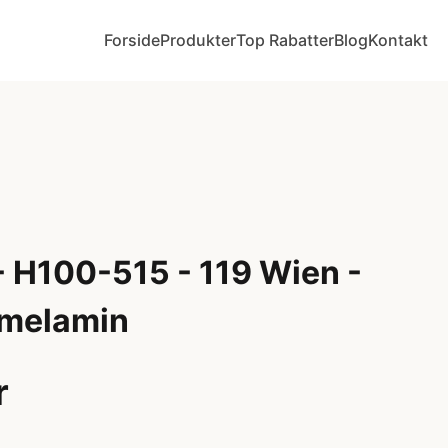
Forside
Produkter
Top Rabatter
Blog
Kontakt
 H100-515 - 119 Wien -
 melamin
r