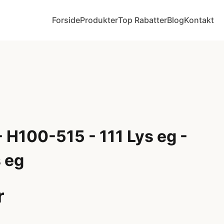
Forside
Produkter
Top Rabatter
Blog
Kontakt
 H100-515 - 111 Lys eg -
 eg
r