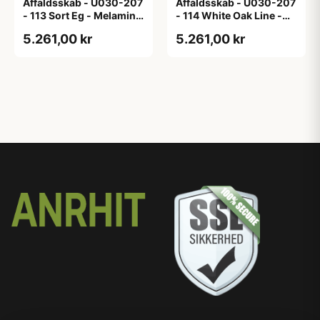
Affaldsskab - U030-207
Affaldsskab - U030-207
- 113 Sort Eg - Melamin,
- 114 White Oak Line -
sort eg
Hvid m/eg ABS-kant
5.261,00 kr
5.261,00 kr