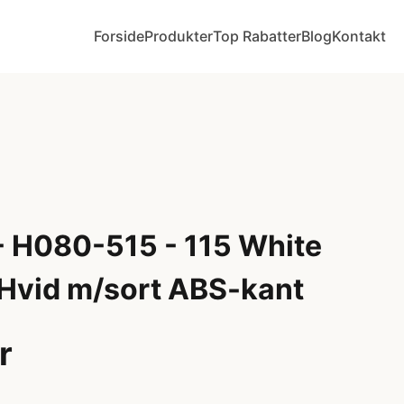
Forside
Produkter
Top Rabatter
Blog
Kontakt
 H080-515 - 115 White
 Hvid m/sort ABS-kant
r