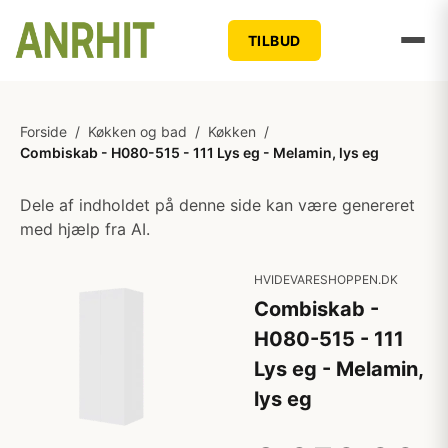
TILBUD
Forside
/
Køkken og bad
/
Køkken
/
Combiskab - H080-515 - 111 Lys eg - Melamin, lys eg
Dele af indholdet på denne side kan være genereret
med hjælp fra AI.
HVIDEVARESHOPPEN.DK
Combiskab -
H080-515 - 111
Lys eg - Melamin,
lys eg